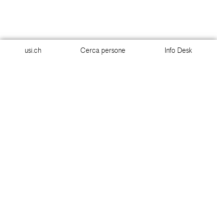
usi.ch
Cerca persone
Info Desk
usi.ch
Cerca persone
Info Desk