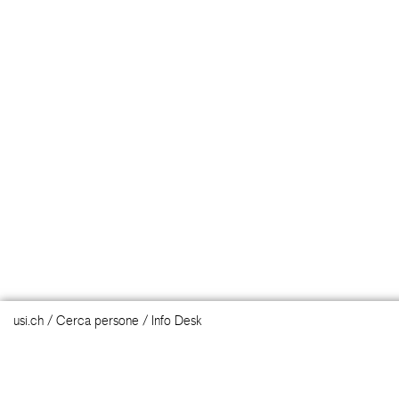
Università della Svizzera italiana
Via Buffi 13
6900 Lugano, Svizzera
tel
+41 58 666 40 00
fax
+41 58 666 46 47
e-mail
info@usi.ch
Other contacts
Feedback on the website
© Università della Svizzera italiana
usi.ch
Cerca persone
Info Desk