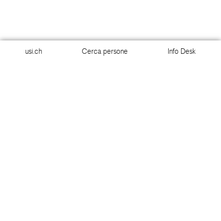
usi.ch
Cerca persone
Info Desk
usi.ch
Cerca persone
Info Desk